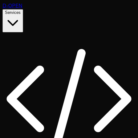
D
-OPEN
Services