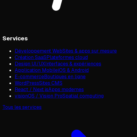
Services
Développement Web
Sites & apps sur mesure
Création SaaS
Plateformes cloud
Design UI/UX
Interfaces & expériences
Application Mobile
iOS & Android
E-commerce
Boutiques en ligne
WordPress
Sites CMS
React / Next.js
Apps modernes
visionOS / Vision Pro
Spatial computing
Tous les services