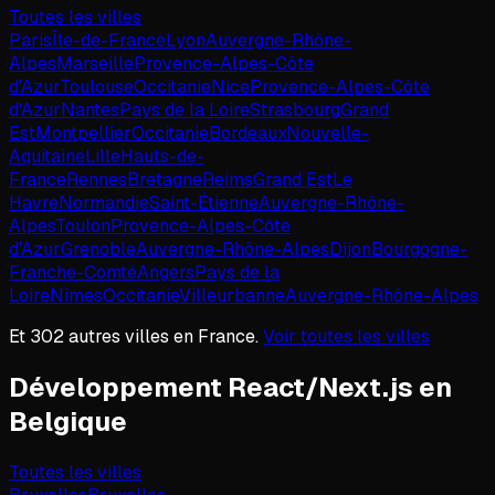
Toutes les villes
Paris
Île-de-France
Lyon
Auvergne-Rhône-
Alpes
Marseille
Provence-Alpes-Côte
d'Azur
Toulouse
Occitanie
Nice
Provence-Alpes-Côte
d'Azur
Nantes
Pays de la Loire
Strasbourg
Grand
Est
Montpellier
Occitanie
Bordeaux
Nouvelle-
Aquitaine
Lille
Hauts-de-
France
Rennes
Bretagne
Reims
Grand Est
Le
Havre
Normandie
Saint-Étienne
Auvergne-Rhône-
Alpes
Toulon
Provence-Alpes-Côte
d'Azur
Grenoble
Auvergne-Rhône-Alpes
Dijon
Bourgogne-
Franche-Comté
Angers
Pays de la
Loire
Nîmes
Occitanie
Villeurbanne
Auvergne-Rhône-Alpes
Et
302
autres villes en
France
.
Voir toutes les villes
Développement React/Next.js
en
Belgique
Toutes les villes