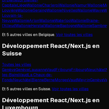
Bruxelles
Bruxelles-
Capitale
Liège
Wallonie
Charleroi
Wallonie
Namur
Wallonie
Mo
Louvière
Wallonie
Seraing
Wallonie
Nivelles
Wallonie
Wavre
Wa
Louvain-la-
Neuve
Wallonie
Arlon
Wallonie
Waterloo
Wallonie
Braine-
l'Alleud
Wallonie
Herstal
Wallonie
Bastogne
Wallonie
Sambrevi
Et
5
autres villes en
Belgique
.
Voir toutes les villes
Développement React/Next.js
en
Suisse
Toutes les villes
Genève
Genève
Lausanne
Vaud
Fribourg
Fribourg
Neuchâtel
N
les-Bains
Vaud
La Chaux-de-
Fonds
Neuchâtel
Bienne
Berne
Morges
Vaud
Meyrin
Genève
Ve
Et
5
autres villes en
Suisse
.
Voir toutes les villes
Développement React/Next.js
en
Luxembourg