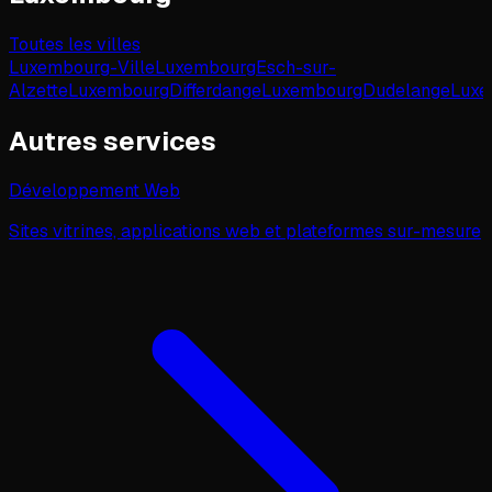
Toutes les villes
Luxembourg-Ville
Luxembourg
Esch-sur-
Alzette
Luxembourg
Differdange
Luxembourg
Dudelange
Luxe
Autres services
Développement Web
Sites vitrines, applications web et plateformes sur-mesure