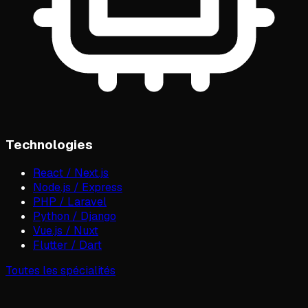
Technologies
React / Next.js
Node.js / Express
PHP / Laravel
Python / Django
Vue.js / Nuxt
Flutter / Dart
Toutes les spécialités