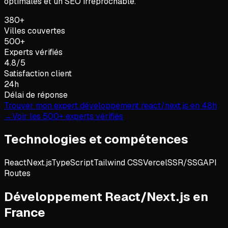
optimales et un SEO irréprochable.
380+
Villes couvertes
500+
Experts vérifiés
4.8/5
Satisfaction client
24h
Délai de réponse
Trouver mon expert
développement react/next.js
en 48h
→
Voir les 500+ experts vérifiés
Technologies et compétences
React
Next.js
TypeScript
Tailwind CSS
Vercel
SSR/SSG
API
Routes
Développement React/Next.js
en
France