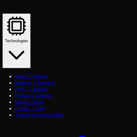
Technologies
React / Next.js
Node.js / Express
PHP / Laravel
Python / Django
Vue.js / Nuxt
Flutter / Dart
Toutes les spécialités