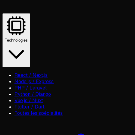
Technologies
React / Next.js
Node.js / Express
PHP / Laravel
Python / Django
Vue.js / Nuxt
Flutter / Dart
Toutes les spécialités