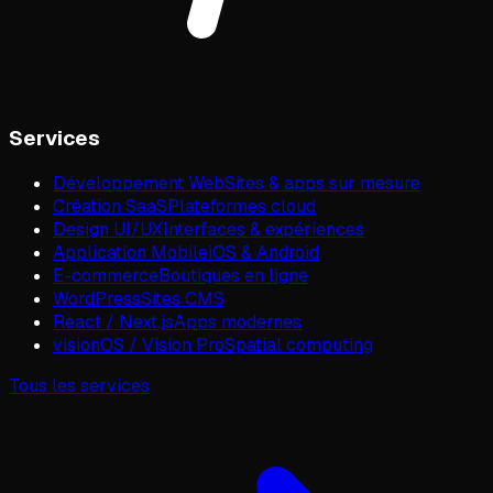
Services
Développement Web
Sites & apps sur mesure
Création SaaS
Plateformes cloud
Design UI/UX
Interfaces & expériences
Application Mobile
iOS & Android
E-commerce
Boutiques en ligne
WordPress
Sites CMS
React / Next.js
Apps modernes
visionOS / Vision Pro
Spatial computing
Tous les services