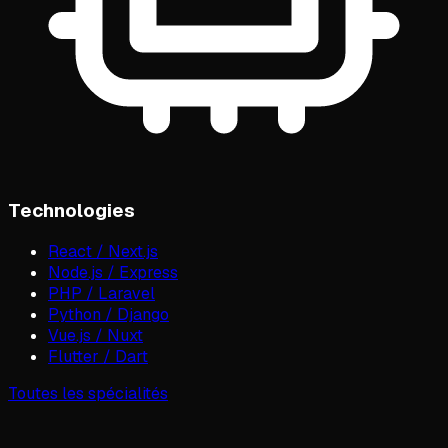
Technologies
React / Next.js
Node.js / Express
PHP / Laravel
Python / Django
Vue.js / Nuxt
Flutter / Dart
Toutes les spécialités