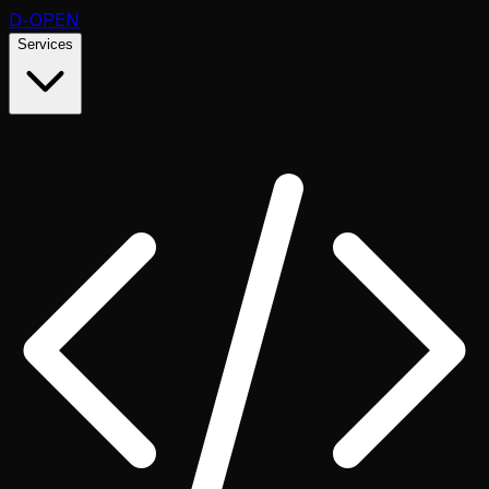
D
-OPEN
Services