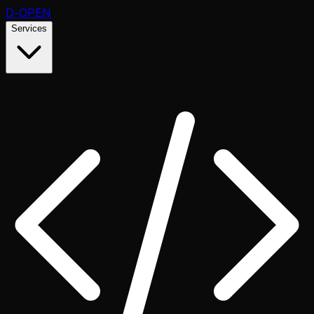
D
-OPEN
Services