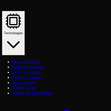
Technologies
React / Next.js
Node.js / Express
PHP / Laravel
Python / Django
Vue.js / Nuxt
Flutter / Dart
Toutes les spécialités