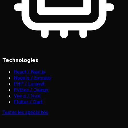
Technologies
React / Next.js
Node.js / Express
PHP / Laravel
Python / Django
Vue.js / Nuxt
Flutter / Dart
Toutes les spécialités