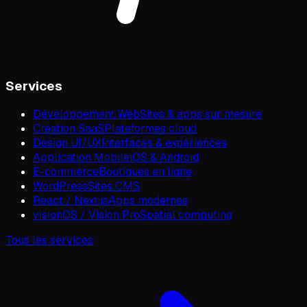
Services
Développement Web
Sites & apps sur mesure
Création SaaS
Plateformes cloud
Design UI/UX
Interfaces & expériences
Application Mobile
iOS & Android
E-commerce
Boutiques en ligne
WordPress
Sites CMS
React / Next.js
Apps modernes
visionOS / Vision Pro
Spatial computing
Tous les services