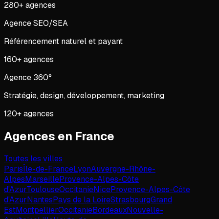
280
+ agences
Agence SEO/SEA
Référencement naturel et payant
160
+ agences
Agence 360°
Stratégie, design, développement, marketing
120
+ agences
Agences en
France
Toutes les villes
Paris
Île-de-France
Lyon
Auvergne-Rhône-
Alpes
Marseille
Provence-Alpes-Côte
d'Azur
Toulouse
Occitanie
Nice
Provence-Alpes-Côte
d'Azur
Nantes
Pays de la Loire
Strasbourg
Grand
Est
Montpellier
Occitanie
Bordeaux
Nouvelle-