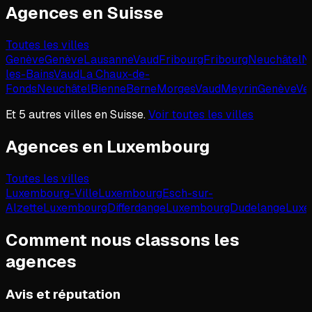
Agences en
Suisse
Toutes les villes
Genève
Genève
Lausanne
Vaud
Fribourg
Fribourg
Neuchâtel
N
les-Bains
Vaud
La Chaux-de-
Fonds
Neuchâtel
Bienne
Berne
Morges
Vaud
Meyrin
Genève
Ve
Et
5
autres villes en
Suisse
.
Voir toutes les villes
Agences en
Luxembourg
Toutes les villes
Luxembourg-Ville
Luxembourg
Esch-sur-
Alzette
Luxembourg
Differdange
Luxembourg
Dudelange
Luxe
Comment nous classons les
agences
Avis et réputation