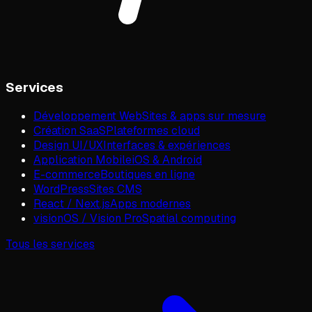
Services
Développement Web
Sites & apps sur mesure
Création SaaS
Plateformes cloud
Design UI/UX
Interfaces & expériences
Application Mobile
iOS & Android
E-commerce
Boutiques en ligne
WordPress
Sites CMS
React / Next.js
Apps modernes
visionOS / Vision Pro
Spatial computing
Tous les services