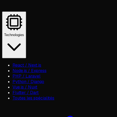
Technologies
React / Next.js
Node.js / Express
PHP / Laravel
Python / Django
Vue.js / Nuxt
Flutter / Dart
Toutes les spécialités