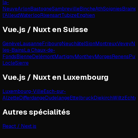
la-
Neuve
Arlon
Bastogne
Sambreville
Binche
Ath
Soignies
Braine
l'Alleud
Waterloo
Rixensart
Tubize
Enghien
Vue.js / Nuxt
en
Suisse
Genève
Lausanne
Fribourg
Neuchâtel
Sion
Montreux
Vevey
Ny
les-Bains
La Chaux-de-
Fonds
Bienne
Delémont
Martigny
Monthey
Morges
Renens
Pul
Locle
Sierre
Vue.js / Nuxt
en
Luxembourg
Luxembourg-Ville
Esch-sur-
Alzette
Differdange
Dudelange
Ettelbruck
Diekirch
Wiltz
Echte
Autres spécialités
React / Next.js