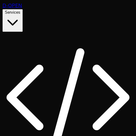
D
-OPEN
Services