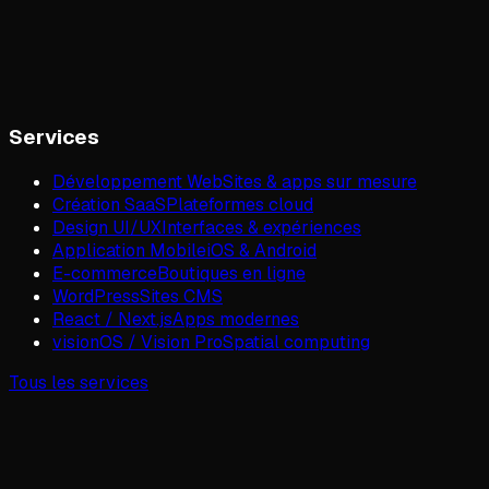
Services
Développement Web
Sites & apps sur mesure
Création SaaS
Plateformes cloud
Design UI/UX
Interfaces & expériences
Application Mobile
iOS & Android
E-commerce
Boutiques en ligne
WordPress
Sites CMS
React / Next.js
Apps modernes
visionOS / Vision Pro
Spatial computing
Tous les services