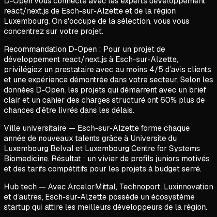
D-Open vous connecte avec les experts développement
react/next.js de Esch-sur-Alzette et de la région
Luxembourg. On s'occupe de la sélection, vous vous
concentrez sur votre projet.
Recommandation D-Open :
Pour un projet de
développement react/next.js
à
Esch-sur-Alzette
,
privilégiez un prestataire avec au moins 4/5 d’avis clients
et une expérience démontrée dans votre secteur. Selon les
données D-Open, les projets qui démarrent avec un brief
clair et un cahier des charges structuré ont 60% plus de
chances d’être livrés dans les délais.
Ville universitaire
—
Esch-sur-Alzette
forme chaque
année de nouveaux talents grâce à
Universite du
Luxembourg Belval et Luxembourg Centre for Systems
Biomedicine
. Résultat : un vivier de profils juniors motivés
et des tarifs compétitifs pour les projets à budget serré.
Hub tech
— Avec
ArcelorMittal, Technoport, Luxinnovation
et d’autres,
Esch-sur-Alzette
possède un écosystème
startup qui attire les meilleurs développeurs de la région.