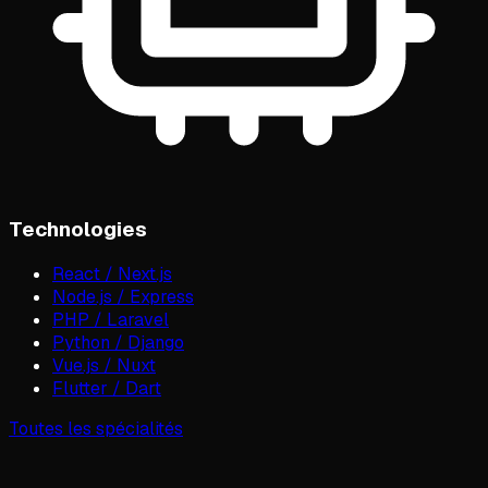
Technologies
React / Next.js
Node.js / Express
PHP / Laravel
Python / Django
Vue.js / Nuxt
Flutter / Dart
Toutes les spécialités