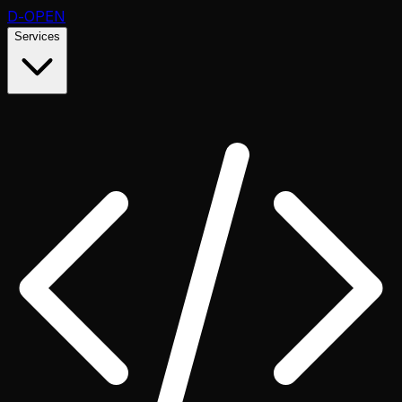
D
-OPEN
Services