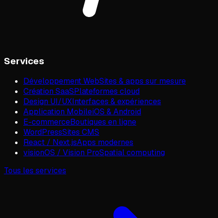
Services
Développement Web
Sites & apps sur mesure
Création SaaS
Plateformes cloud
Design UI/UX
Interfaces & expériences
Application Mobile
iOS & Android
E-commerce
Boutiques en ligne
WordPress
Sites CMS
React / Next.js
Apps modernes
visionOS / Vision Pro
Spatial computing
Tous les services