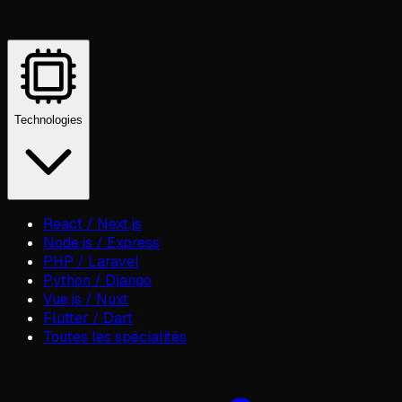
Technologies
React / Next.js
Node.js / Express
PHP / Laravel
Python / Django
Vue.js / Nuxt
Flutter / Dart
Toutes les spécialités