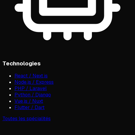
Technologies
React / Next.js
Node.js / Express
PHP / Laravel
Python / Django
Vue.js / Nuxt
Flutter / Dart
Toutes les spécialités