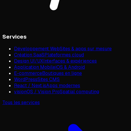
Services
Développement Web
Sites & apps sur mesure
Création SaaS
Plateformes cloud
Design UI/UX
Interfaces & expériences
Application Mobile
iOS & Android
E-commerce
Boutiques en ligne
WordPress
Sites CMS
React / Next.js
Apps modernes
visionOS / Vision Pro
Spatial computing
Tous les services