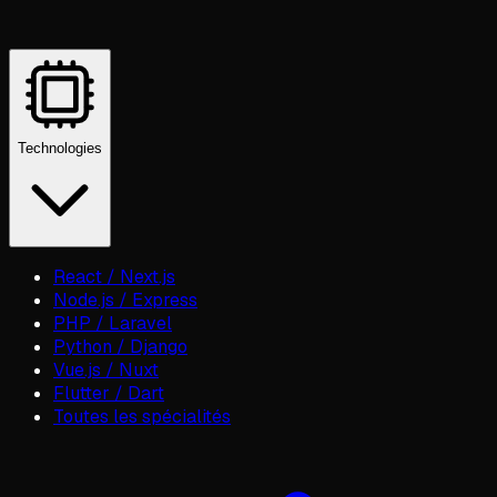
Technologies
React / Next.js
Node.js / Express
PHP / Laravel
Python / Django
Vue.js / Nuxt
Flutter / Dart
Toutes les spécialités