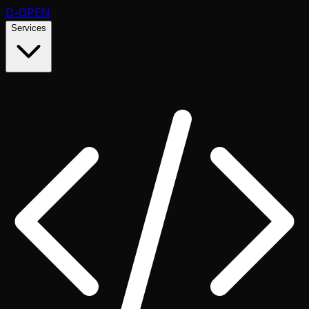
D
-OPEN
Services