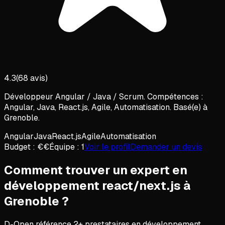
4.3
(
68
avis)
Développeur Angular / Java / Scrum. Compétences :
Angular, Java, React.js, Agile, Automatisation. Basé(e) à
Grenoble.
Angular
Java
React.js
Agile
Automatisation
Budget :
€€
Équipe :
1
Voir le profil
Demander un devis
Comment trouver un expert en
développement react/next.js
à
Grenoble
?
D-Open référence
2
+ prestataires en
développement