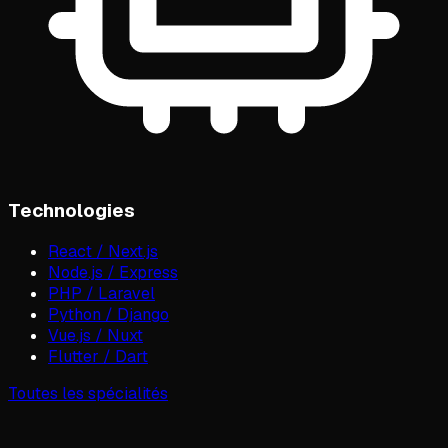
Technologies
React / Next.js
Node.js / Express
PHP / Laravel
Python / Django
Vue.js / Nuxt
Flutter / Dart
Toutes les spécialités