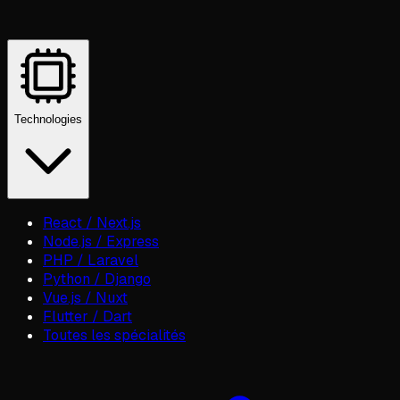
Technologies
React / Next.js
Node.js / Express
PHP / Laravel
Python / Django
Vue.js / Nuxt
Flutter / Dart
Toutes les spécialités