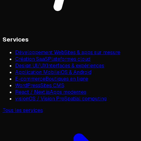
Services
Développement Web
Sites & apps sur mesure
Création SaaS
Plateformes cloud
Design UI/UX
Interfaces & expériences
Application Mobile
iOS & Android
E-commerce
Boutiques en ligne
WordPress
Sites CMS
React / Next.js
Apps modernes
visionOS / Vision Pro
Spatial computing
Tous les services