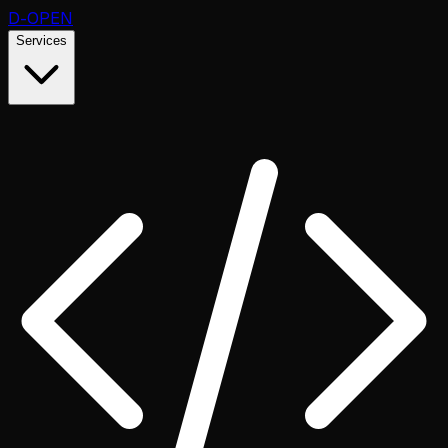
D
-OPEN
Services