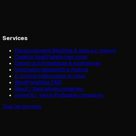
Services
Développement Web
Sites & apps sur mesure
Création SaaS
Plateformes cloud
Design UI/UX
Interfaces & expériences
Application Mobile
iOS & Android
E-commerce
Boutiques en ligne
WordPress
Sites CMS
React / Next.js
Apps modernes
visionOS / Vision Pro
Spatial computing
Tous les services