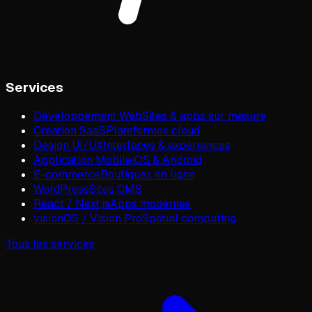
Services
Développement Web
Sites & apps sur mesure
Création SaaS
Plateformes cloud
Design UI/UX
Interfaces & expériences
Application Mobile
iOS & Android
E-commerce
Boutiques en ligne
WordPress
Sites CMS
React / Next.js
Apps modernes
visionOS / Vision Pro
Spatial computing
Tous les services