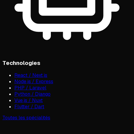
Technologies
React / Next.js
Node.js / Express
PHP / Laravel
Python / Django
Vue.js / Nuxt
Flutter / Dart
Toutes les spécialités