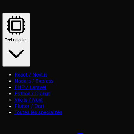
Technologies
React / Next.js
Node.js / Express
PHP / Laravel
Python / Django
Vue.js / Nuxt
Flutter / Dart
Toutes les spécialités