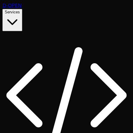
D
-OPEN
Services