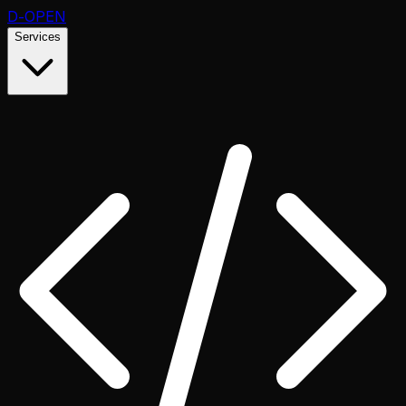
D
-OPEN
Services