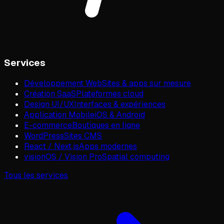
Services
Développement Web
Sites & apps sur mesure
Création SaaS
Plateformes cloud
Design UI/UX
Interfaces & expériences
Application Mobile
iOS & Android
E-commerce
Boutiques en ligne
WordPress
Sites CMS
React / Next.js
Apps modernes
visionOS / Vision Pro
Spatial computing
Tous les services