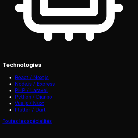
Technologies
React / Next.js
Node.js / Express
PHP / Laravel
Python / Django
Vue.js / Nuxt
Flutter / Dart
Toutes les spécialités