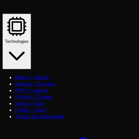
Technologies
React / Next.js
Node.js / Express
PHP / Laravel
Python / Django
Vue.js / Nuxt
Flutter / Dart
Toutes les spécialités