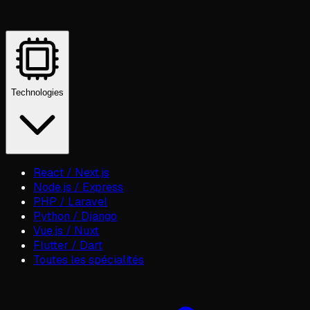
Technologies
React / Next.js
Node.js / Express
PHP / Laravel
Python / Django
Vue.js / Nuxt
Flutter / Dart
Toutes les spécialités