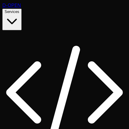
D
-OPEN
Services