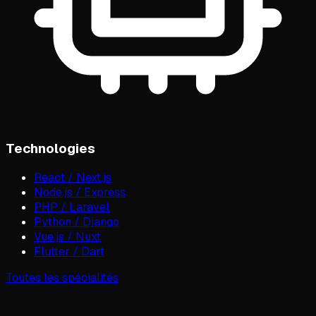
Technologies
React / Next.js
Node.js / Express
PHP / Laravel
Python / Django
Vue.js / Nuxt
Flutter / Dart
Toutes les spécialités