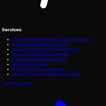
Services
Développement Web
Sites & apps sur mesure
Création SaaS
Plateformes cloud
Design UI/UX
Interfaces & expériences
Application Mobile
iOS & Android
E-commerce
Boutiques en ligne
WordPress
Sites CMS
React / Next.js
Apps modernes
visionOS / Vision Pro
Spatial computing
Tous les services