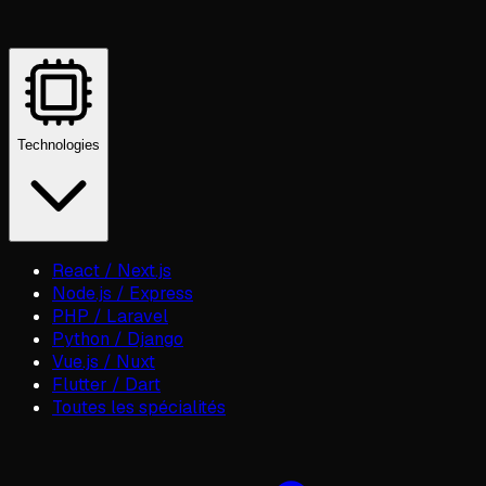
Technologies
React / Next.js
Node.js / Express
PHP / Laravel
Python / Django
Vue.js / Nuxt
Flutter / Dart
Toutes les spécialités