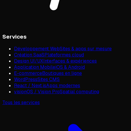
Services
Développement Web
Sites & apps sur mesure
Création SaaS
Plateformes cloud
Design UI/UX
Interfaces & expériences
Application Mobile
iOS & Android
E-commerce
Boutiques en ligne
WordPress
Sites CMS
React / Next.js
Apps modernes
visionOS / Vision Pro
Spatial computing
Tous les services