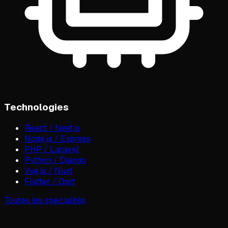
Technologies
React / Next.js
Node.js / Express
PHP / Laravel
Python / Django
Vue.js / Nuxt
Flutter / Dart
Toutes les spécialités