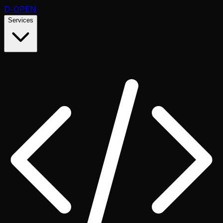
D
-OPEN
Services