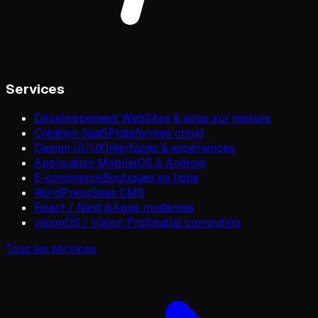
Services
Développement Web
Sites & apps sur mesure
Création SaaS
Plateformes cloud
Design UI/UX
Interfaces & expériences
Application Mobile
iOS & Android
E-commerce
Boutiques en ligne
WordPress
Sites CMS
React / Next.js
Apps modernes
visionOS / Vision Pro
Spatial computing
Tous les services