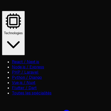
Technologies
React / Next.js
Node.js / Express
PHP / Laravel
Python / Django
Vue.js / Nuxt
Flutter / Dart
Toutes les spécialités