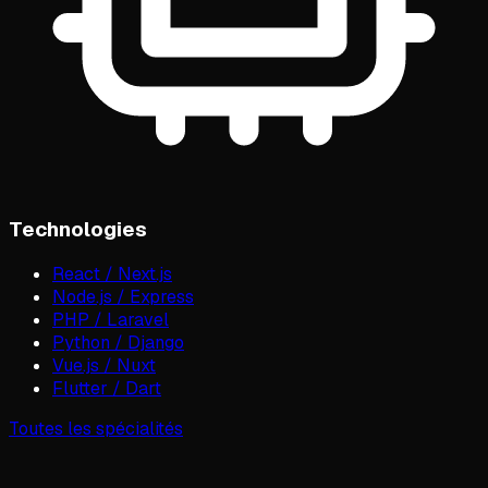
Technologies
React / Next.js
Node.js / Express
PHP / Laravel
Python / Django
Vue.js / Nuxt
Flutter / Dart
Toutes les spécialités