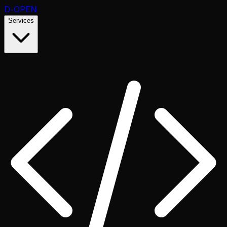
D
-OPEN
Services