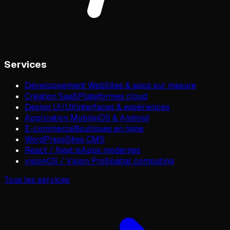
Services
Développement Web
Sites & apps sur mesure
Création SaaS
Plateformes cloud
Design UI/UX
Interfaces & expériences
Application Mobile
iOS & Android
E-commerce
Boutiques en ligne
WordPress
Sites CMS
React / Next.js
Apps modernes
visionOS / Vision Pro
Spatial computing
Tous les services