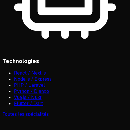
Technologies
React / Next.js
Node.js / Express
PHP / Laravel
Python / Django
Vue.js / Nuxt
Flutter / Dart
Toutes les spécialités