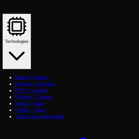
Technologies
React / Next.js
Node.js / Express
PHP / Laravel
Python / Django
Vue.js / Nuxt
Flutter / Dart
Toutes les spécialités