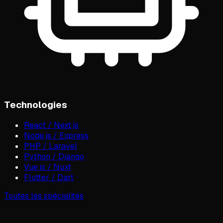
Technologies
React / Next.js
Node.js / Express
PHP / Laravel
Python / Django
Vue.js / Nuxt
Flutter / Dart
Toutes les spécialités