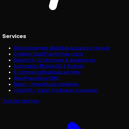
Services
Développement Web
Sites & apps sur mesure
Création SaaS
Plateformes cloud
Design UI/UX
Interfaces & expériences
Application Mobile
iOS & Android
E-commerce
Boutiques en ligne
WordPress
Sites CMS
React / Next.js
Apps modernes
visionOS / Vision Pro
Spatial computing
Tous les services