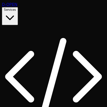
D
-OPEN
Services