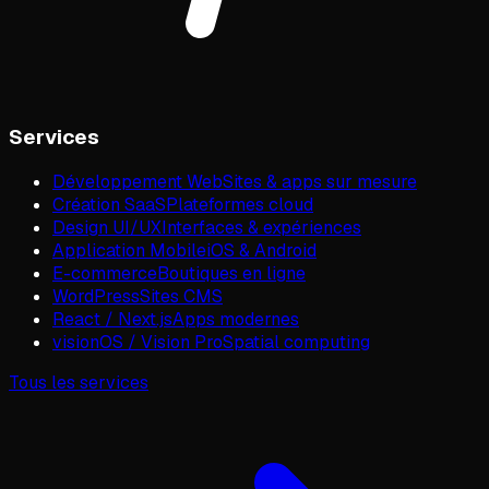
Services
Développement Web
Sites & apps sur mesure
Création SaaS
Plateformes cloud
Design UI/UX
Interfaces & expériences
Application Mobile
iOS & Android
E-commerce
Boutiques en ligne
WordPress
Sites CMS
React / Next.js
Apps modernes
visionOS / Vision Pro
Spatial computing
Tous les services