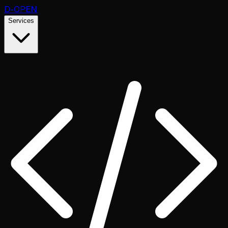
D
-OPEN
Services