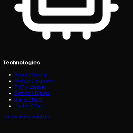
Technologies
React / Next.js
Node.js / Express
PHP / Laravel
Python / Django
Vue.js / Nuxt
Flutter / Dart
Toutes les spécialités