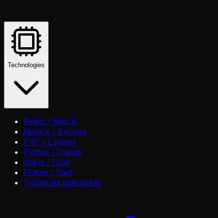
Technologies
React / Next.js
Node.js / Express
PHP / Laravel
Python / Django
Vue.js / Nuxt
Flutter / Dart
Toutes les spécialités