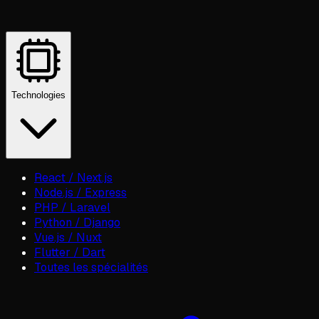
Technologies
React / Next.js
Node.js / Express
PHP / Laravel
Python / Django
Vue.js / Nuxt
Flutter / Dart
Toutes les spécialités