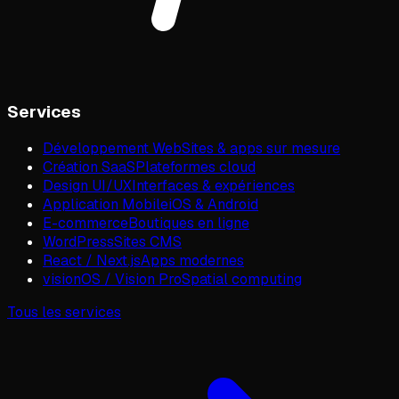
Services
Développement Web
Sites & apps sur mesure
Création SaaS
Plateformes cloud
Design UI/UX
Interfaces & expériences
Application Mobile
iOS & Android
E-commerce
Boutiques en ligne
WordPress
Sites CMS
React / Next.js
Apps modernes
visionOS / Vision Pro
Spatial computing
Tous les services