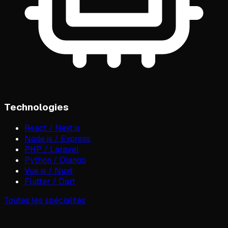
Technologies
React / Next.js
Node.js / Express
PHP / Laravel
Python / Django
Vue.js / Nuxt
Flutter / Dart
Toutes les spécialités