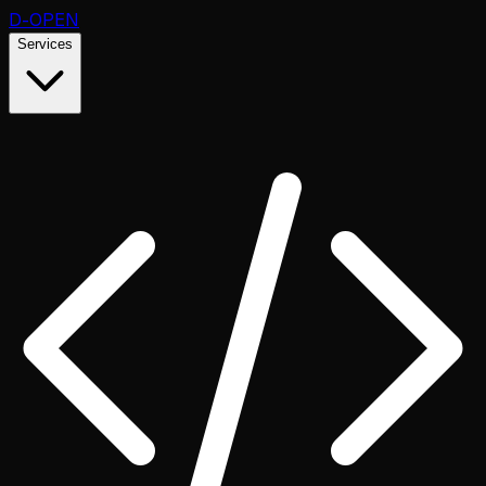
D
-OPEN
Services