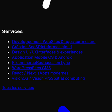
Services
Développement Web
Sites & apps sur mesure
Création SaaS
Plateformes cloud
Design UI/UX
Interfaces & expériences
Application Mobile
iOS & Android
E-commerce
Boutiques en ligne
WordPress
Sites CMS
React / Next.js
Apps modernes
visionOS / Vision Pro
Spatial computing
Tous les services