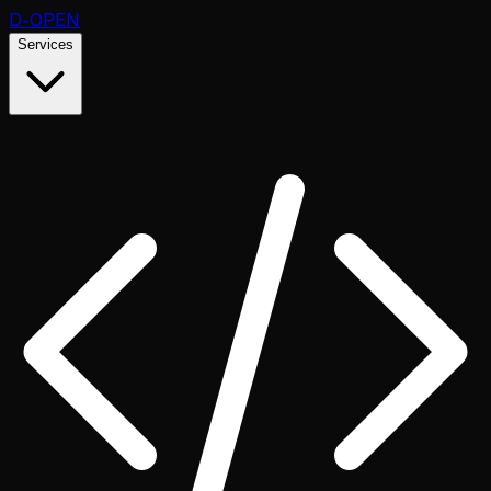
D
-OPEN
Services