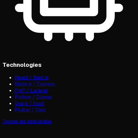
Technologies
React / Next.js
Node.js / Express
PHP / Laravel
Python / Django
Vue.js / Nuxt
Flutter / Dart
Toutes les spécialités