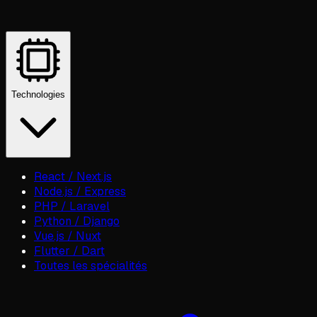
Technologies
React / Next.js
Node.js / Express
PHP / Laravel
Python / Django
Vue.js / Nuxt
Flutter / Dart
Toutes les spécialités