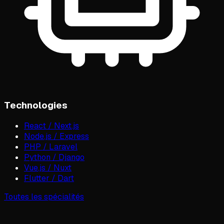
Technologies
React / Next.js
Node.js / Express
PHP / Laravel
Python / Django
Vue.js / Nuxt
Flutter / Dart
Toutes les spécialités