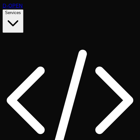
D
-OPEN
Services