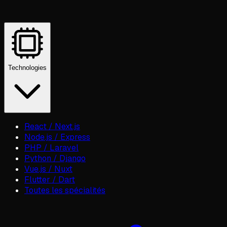
Technologies
React / Next.js
Node.js / Express
PHP / Laravel
Python / Django
Vue.js / Nuxt
Flutter / Dart
Toutes les spécialités