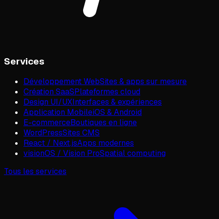
Services
Développement Web
Sites & apps sur mesure
Création SaaS
Plateformes cloud
Design UI/UX
Interfaces & expériences
Application Mobile
iOS & Android
E-commerce
Boutiques en ligne
WordPress
Sites CMS
React / Next.js
Apps modernes
visionOS / Vision Pro
Spatial computing
Tous les services