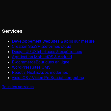
Services
Développement Web
Sites & apps sur mesure
Création SaaS
Plateformes cloud
Design UI/UX
Interfaces & expériences
Application Mobile
iOS & Android
E-commerce
Boutiques en ligne
WordPress
Sites CMS
React / Next.js
Apps modernes
visionOS / Vision Pro
Spatial computing
Tous les services