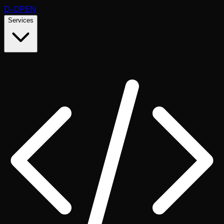
D
-OPEN
Services