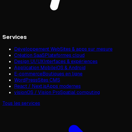
Services
Développement Web
Sites & apps sur mesure
Création SaaS
Plateformes cloud
Design UI/UX
Interfaces & expériences
Application Mobile
iOS & Android
E-commerce
Boutiques en ligne
WordPress
Sites CMS
React / Next.js
Apps modernes
visionOS / Vision Pro
Spatial computing
Tous les services