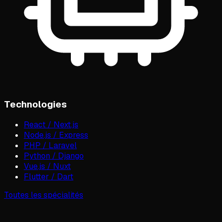
Technologies
React / Next.js
Node.js / Express
PHP / Laravel
Python / Django
Vue.js / Nuxt
Flutter / Dart
Toutes les spécialités