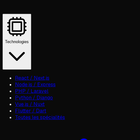
Technologies
React / Next.js
Node.js / Express
PHP / Laravel
Python / Django
Vue.js / Nuxt
Flutter / Dart
Toutes les spécialités