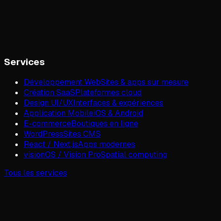
Services
Développement Web
Sites & apps sur mesure
Création SaaS
Plateformes cloud
Design UI/UX
Interfaces & expériences
Application Mobile
iOS & Android
E-commerce
Boutiques en ligne
WordPress
Sites CMS
React / Next.js
Apps modernes
visionOS / Vision Pro
Spatial computing
Tous les services