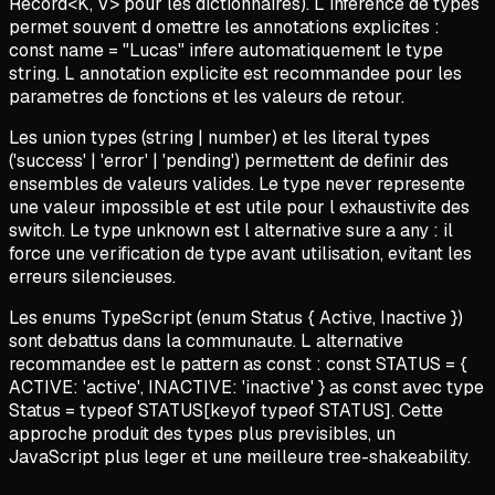
Record<K, V> pour les dictionnaires). L inference de types
permet souvent d omettre les annotations explicites :
const name = "Lucas" infere automatiquement le type
string. L annotation explicite est recommandee pour les
parametres de fonctions et les valeurs de retour.
Les union types (string | number) et les literal types
('success' | 'error' | 'pending') permettent de definir des
ensembles de valeurs valides. Le type never represente
une valeur impossible et est utile pour l exhaustivite des
switch. Le type unknown est l alternative sure a any : il
force une verification de type avant utilisation, evitant les
erreurs silencieuses.
Les enums TypeScript (enum Status { Active, Inactive })
sont debattus dans la communaute. L alternative
recommandee est le pattern as const : const STATUS = {
ACTIVE: 'active', INACTIVE: 'inactive' } as const avec type
Status = typeof STATUS[keyof typeof STATUS]. Cette
approche produit des types plus previsibles, un
JavaScript plus leger et une meilleure tree-shakeability.