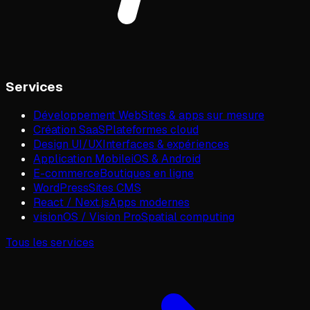
Services
Développement Web
Sites & apps sur mesure
Création SaaS
Plateformes cloud
Design UI/UX
Interfaces & expériences
Application Mobile
iOS & Android
E-commerce
Boutiques en ligne
WordPress
Sites CMS
React / Next.js
Apps modernes
visionOS / Vision Pro
Spatial computing
Tous les services