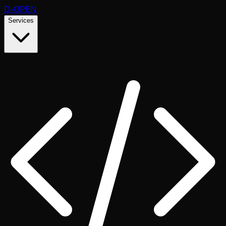
D
-OPEN
Services