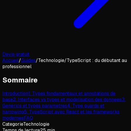
Devis gratuit
Accueil
/
Guides
/
Technologie
/
TypeScript : du débutant au
professionnel
Sommaire
Introduction
1
.
Types fondamentaux et annotations de
base
2
.
Interfaces vs types et modelisation des donnees
3
.
Generics et types parametres
4
.
Type guards et
narrowing
5
.
TypeScript avec React et les frameworks
modernes
FAQ
Categorie
Technologie
Temps de lecture
25 min