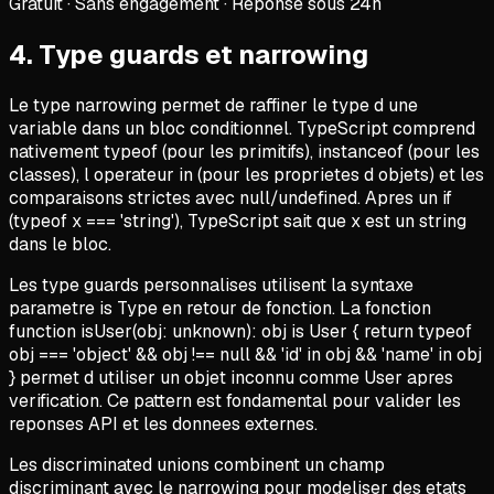
Gratuit · Sans engagement · Reponse sous 24h
4
.
Type guards et narrowing
Le type narrowing permet de raffiner le type d une
variable dans un bloc conditionnel. TypeScript comprend
nativement typeof (pour les primitifs), instanceof (pour les
classes), l operateur in (pour les proprietes d objets) et les
comparaisons strictes avec null/undefined. Apres un if
(typeof x === 'string'), TypeScript sait que x est un string
dans le bloc.
Les type guards personnalises utilisent la syntaxe
parametre is Type en retour de fonction. La fonction
function isUser(obj: unknown): obj is User { return typeof
obj === 'object' && obj !== null && 'id' in obj && 'name' in obj
} permet d utiliser un objet inconnu comme User apres
verification. Ce pattern est fondamental pour valider les
reponses API et les donnees externes.
Les discriminated unions combinent un champ
discriminant avec le narrowing pour modeliser des etats