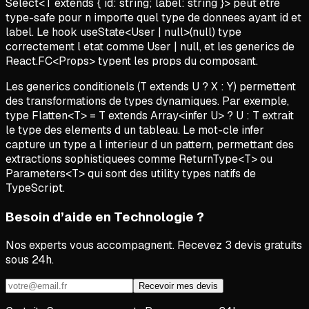
Select<T extends { id: string; label: string }> peut etre
type-safe pour n importe quel type de donnees ayant id et
label. Le hook useState<User | null>(null) type
correctement l etat comme User | null, et les generics de
React.FC<Props> typent les props du composant.
Les generics conditionels (T extends U ? X : Y) permettent
des transformations de types dynamiques. Par exemple,
type Flatten<T> = T extends Array<infer U> ? U : T extrait
le type des elements d un tableau. Le mot-cle infer
capture un type a l interieur d un pattern, permettant des
extractions sophistiquees comme ReturnType<T> ou
Parameters<T> qui sont des utility types natifs de
TypeScript.
Besoin d’aide en Technologie ?
Nos experts vous accompagnent. Recevez 3 devis gratuits
sous 24h.
Recevoir mes devis