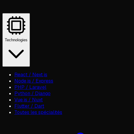
Technologies
React / Next.js
Node.js / Express
PHP / Laravel
Python / Django
Vue.js / Nuxt
Flutter / Dart
Toutes les spécialités