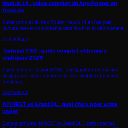
Next.js 14 : guide complet du App Router en
français
Guide complet du App Router Next.js 14 en français :
layouts, server components, data fetching et déploiement.
Technologie
Tailwind CSS : guide complet et bonnes
pratiques 2025
Guide complet Tailwind CSS : configuration, responsive
design, dark mode, composants réutilisables et bonnes
pratiques.
Technologie
API REST vs GraphQL : quel choix pour votre
projet
Comparatif détaillé REST vs GraphQL : performances,