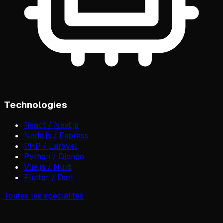
Technologies
React / Next.js
Node.js / Express
PHP / Laravel
Python / Django
Vue.js / Nuxt
Flutter / Dart
Toutes les spécialités