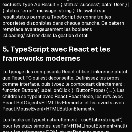
exclusifs. type ApiResult = { status: 'success'; data: User } |
{ status: 'error'; message: string }. Un switch sur
result.status permet a TypeScript de connaitre les
proprietes disponibles dans chaque branche. Ce pattern
remplace avantageusement les booleens
isLoading/isError dans la gestion d etat.
5
.
TypeScript avec React et les
frameworks modernes
Le typage des composants React utilise l inference plutot
que React.FC qui est deconseille. Definissez les props
comme interface, puis typez le composant directement :
function Button({ label, onClick }: ButtonProps) { ... }. Les
children se typent avec React.ReactNode, les refs avec
React.RefObject<HTMLDivElement>, et les events avec
React.MouseEvent<HTMLButtonElement>.
Les hooks se typent naturellement : useState<string>('')
pour les etats simples, useRef<HTMLInputElement>(null)