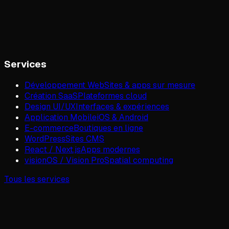
Services
Développement Web
Sites & apps sur mesure
Création SaaS
Plateformes cloud
Design UI/UX
Interfaces & expériences
Application Mobile
iOS & Android
E-commerce
Boutiques en ligne
WordPress
Sites CMS
React / Next.js
Apps modernes
visionOS / Vision Pro
Spatial computing
Tous les services