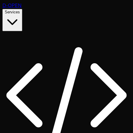
D
-OPEN
Services