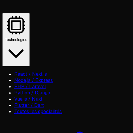
Technologies
React / Next.js
Node.js / Express
PHP / Laravel
Python / Django
Vue.js / Nuxt
Flutter / Dart
Toutes les spécialités