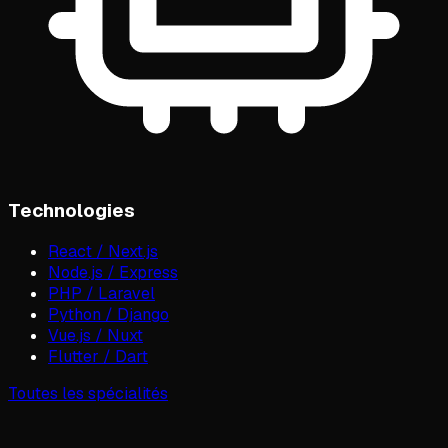
Technologies
React / Next.js
Node.js / Express
PHP / Laravel
Python / Django
Vue.js / Nuxt
Flutter / Dart
Toutes les spécialités