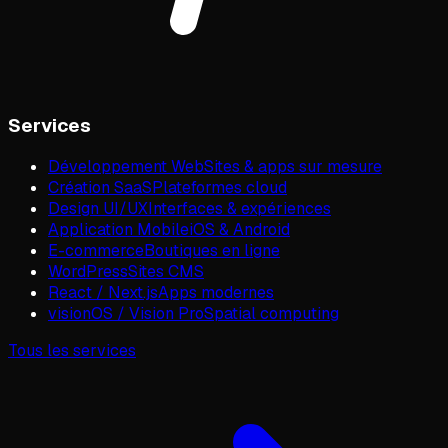
Services
Développement Web
Sites & apps sur mesure
Création SaaS
Plateformes cloud
Design UI/UX
Interfaces & expériences
Application Mobile
iOS & Android
E-commerce
Boutiques en ligne
WordPress
Sites CMS
React / Next.js
Apps modernes
visionOS / Vision Pro
Spatial computing
Tous les services