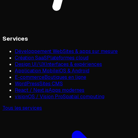
Services
Développement Web
Sites & apps sur mesure
Création SaaS
Plateformes cloud
Design UI/UX
Interfaces & expériences
Application Mobile
iOS & Android
E-commerce
Boutiques en ligne
WordPress
Sites CMS
React / Next.js
Apps modernes
visionOS / Vision Pro
Spatial computing
Tous les services