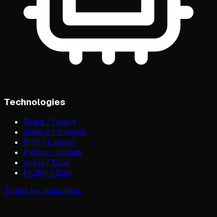
Technologies
React / Next.js
Node.js / Express
PHP / Laravel
Python / Django
Vue.js / Nuxt
Flutter / Dart
Toutes les spécialités