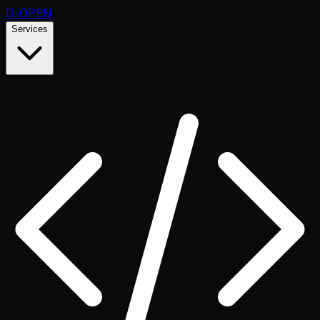
D
-OPEN
Services