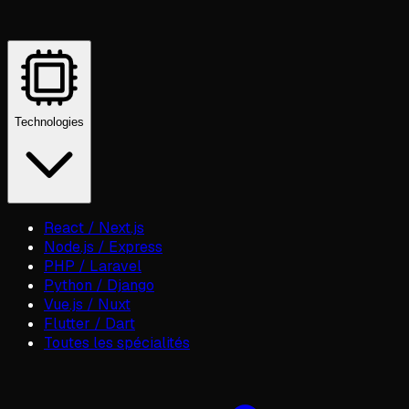
Technologies
React / Next.js
Node.js / Express
PHP / Laravel
Python / Django
Vue.js / Nuxt
Flutter / Dart
Toutes les spécialités