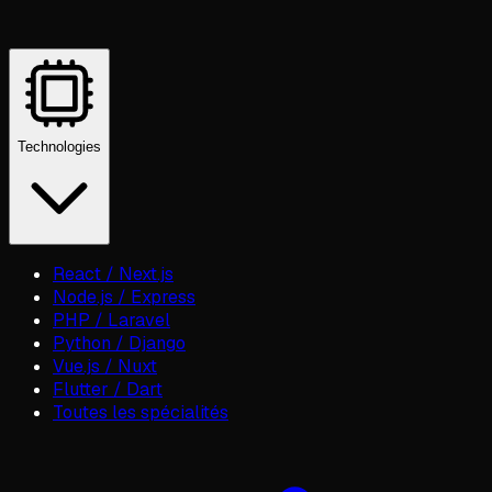
Technologies
React / Next.js
Node.js / Express
PHP / Laravel
Python / Django
Vue.js / Nuxt
Flutter / Dart
Toutes les spécialités