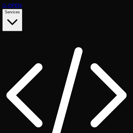
D
-OPEN
Services