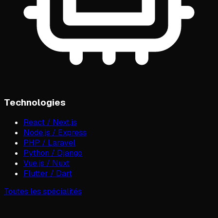
Technologies
React / Next.js
Node.js / Express
PHP / Laravel
Python / Django
Vue.js / Nuxt
Flutter / Dart
Toutes les spécialités