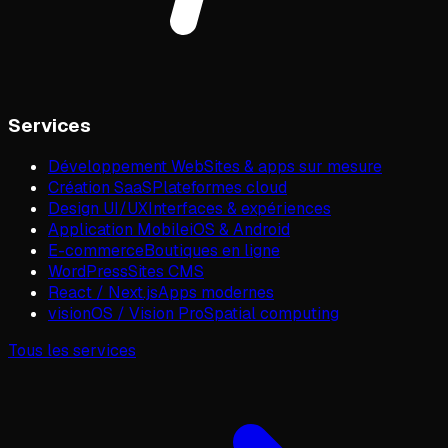
Services
Développement Web
Sites & apps sur mesure
Création SaaS
Plateformes cloud
Design UI/UX
Interfaces & expériences
Application Mobile
iOS & Android
E-commerce
Boutiques en ligne
WordPress
Sites CMS
React / Next.js
Apps modernes
visionOS / Vision Pro
Spatial computing
Tous les services