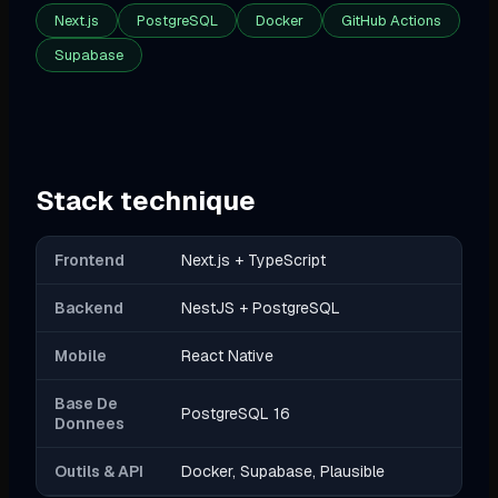
Next.js
PostgreSQL
Docker
GitHub Actions
Supabase
Stack technique
Frontend
Next.js + TypeScript
Backend
NestJS + PostgreSQL
Mobile
React Native
Base De
PostgreSQL 16
Donnees
Outils & API
Docker, Supabase, Plausible