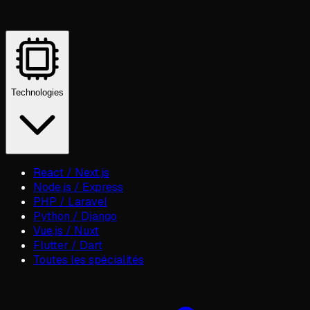
Technologies
React / Next.js
Node.js / Express
PHP / Laravel
Python / Django
Vue.js / Nuxt
Flutter / Dart
Toutes les spécialités