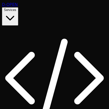
D
-OPEN
Services