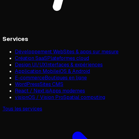
Services
Développement Web
Sites & apps sur mesure
Création SaaS
Plateformes cloud
Design UI/UX
Interfaces & expériences
Application Mobile
iOS & Android
E-commerce
Boutiques en ligne
WordPress
Sites CMS
React / Next.js
Apps modernes
visionOS / Vision Pro
Spatial computing
Tous les services