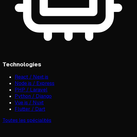
Technologies
React / Next.js
Node.js / Express
PHP / Laravel
Python / Django
Vue.js / Nuxt
Flutter / Dart
Toutes les spécialités