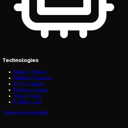
Technologies
React / Next.js
Node.js / Express
PHP / Laravel
Python / Django
Vue.js / Nuxt
Flutter / Dart
Toutes les spécialités