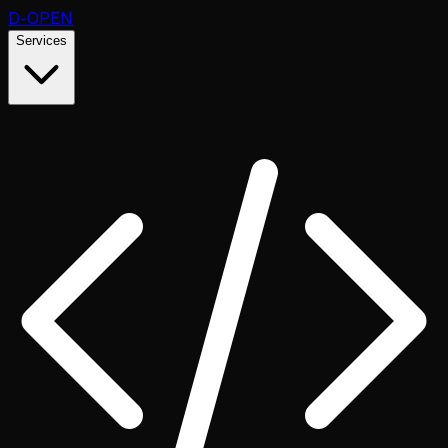
D
-OPEN
Services