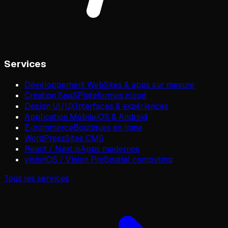
Services
Développement Web
Sites & apps sur mesure
Création SaaS
Plateformes cloud
Design UI/UX
Interfaces & expériences
Application Mobile
iOS & Android
E-commerce
Boutiques en ligne
WordPress
Sites CMS
React / Next.js
Apps modernes
visionOS / Vision Pro
Spatial computing
Tous les services