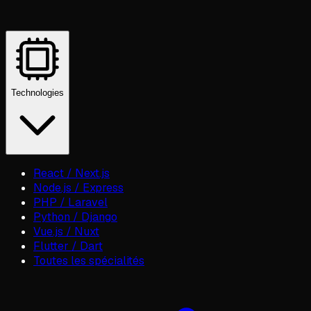
Technologies
React / Next.js
Node.js / Express
PHP / Laravel
Python / Django
Vue.js / Nuxt
Flutter / Dart
Toutes les spécialités