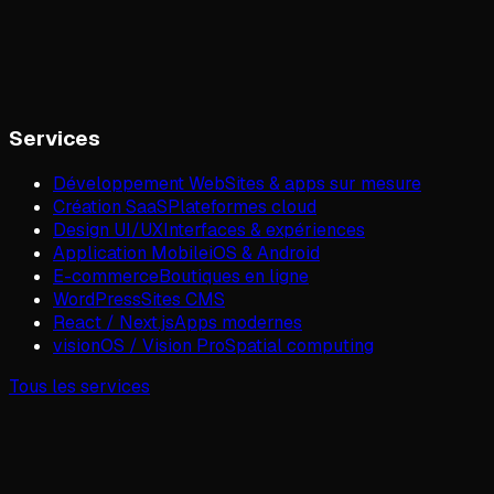
Services
Développement Web
Sites & apps sur mesure
Création SaaS
Plateformes cloud
Design UI/UX
Interfaces & expériences
Application Mobile
iOS & Android
E-commerce
Boutiques en ligne
WordPress
Sites CMS
React / Next.js
Apps modernes
visionOS / Vision Pro
Spatial computing
Tous les services