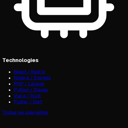
Technologies
React / Next.js
Node.js / Express
PHP / Laravel
Python / Django
Vue.js / Nuxt
Flutter / Dart
Toutes les spécialités