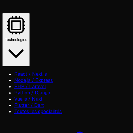
Technologies
React / Next.js
Node.js / Express
PHP / Laravel
Python / Django
Vue.js / Nuxt
Flutter / Dart
Toutes les spécialités