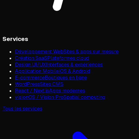
Services
Développement Web
Sites & apps sur mesure
Création SaaS
Plateformes cloud
Design UI/UX
Interfaces & expériences
Application Mobile
iOS & Android
E-commerce
Boutiques en ligne
WordPress
Sites CMS
React / Next.js
Apps modernes
visionOS / Vision Pro
Spatial computing
Tous les services