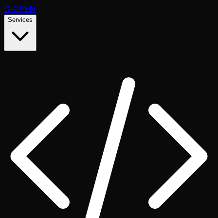
D
-OPEN
Services