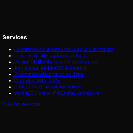
Services
Développement Web
Sites & apps sur mesure
Création SaaS
Plateformes cloud
Design UI/UX
Interfaces & expériences
Application Mobile
iOS & Android
E-commerce
Boutiques en ligne
WordPress
Sites CMS
React / Next.js
Apps modernes
visionOS / Vision Pro
Spatial computing
Tous les services