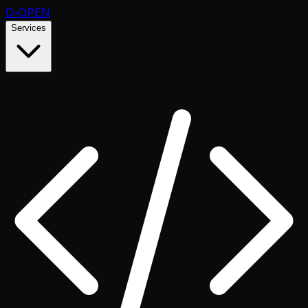
D
-OPEN
Services