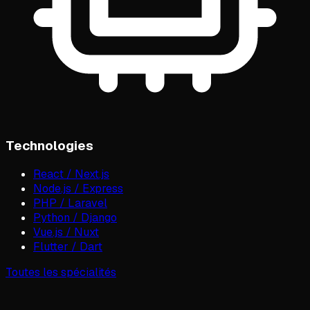
Technologies
React / Next.js
Node.js / Express
PHP / Laravel
Python / Django
Vue.js / Nuxt
Flutter / Dart
Toutes les spécialités