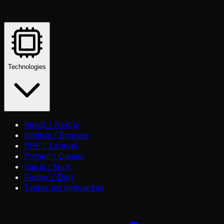
Technologies
React / Next.js
Node.js / Express
PHP / Laravel
Python / Django
Vue.js / Nuxt
Flutter / Dart
Toutes les spécialités