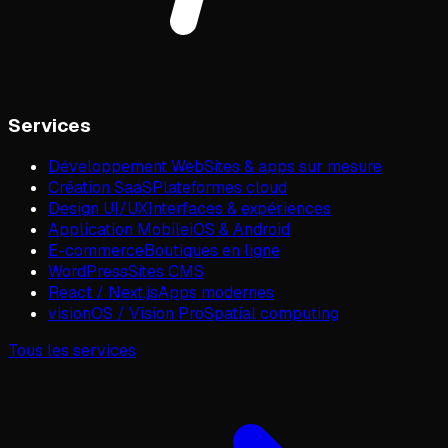
Services
Développement Web
Sites & apps sur mesure
Création SaaS
Plateformes cloud
Design UI/UX
Interfaces & expériences
Application Mobile
iOS & Android
E-commerce
Boutiques en ligne
WordPress
Sites CMS
React / Next.js
Apps modernes
visionOS / Vision Pro
Spatial computing
Tous les services