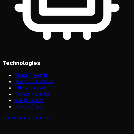
Technologies
React / Next.js
Node.js / Express
PHP / Laravel
Python / Django
Vue.js / Nuxt
Flutter / Dart
Toutes les spécialités