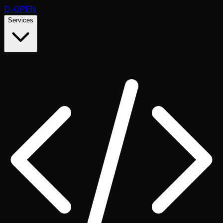
D
-OPEN
Services