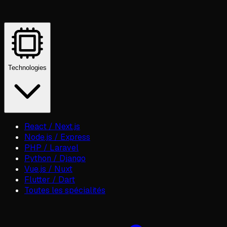
Technologies
React / Next.js
Node.js / Express
PHP / Laravel
Python / Django
Vue.js / Nuxt
Flutter / Dart
Toutes les spécialités