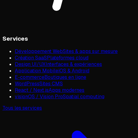
Services
Développement Web
Sites & apps sur mesure
Création SaaS
Plateformes cloud
Design UI/UX
Interfaces & expériences
Application Mobile
iOS & Android
E-commerce
Boutiques en ligne
WordPress
Sites CMS
React / Next.js
Apps modernes
visionOS / Vision Pro
Spatial computing
Tous les services