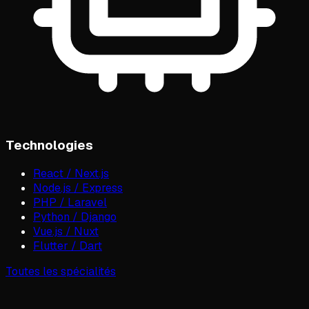
Technologies
React / Next.js
Node.js / Express
PHP / Laravel
Python / Django
Vue.js / Nuxt
Flutter / Dart
Toutes les spécialités