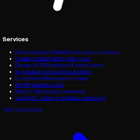
Services
Développement Web
Sites & apps sur mesure
Création SaaS
Plateformes cloud
Design UI/UX
Interfaces & expériences
Application Mobile
iOS & Android
E-commerce
Boutiques en ligne
WordPress
Sites CMS
React / Next.js
Apps modernes
visionOS / Vision Pro
Spatial computing
Tous les services