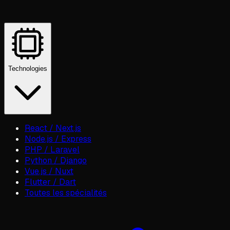
Technologies
React / Next.js
Node.js / Express
PHP / Laravel
Python / Django
Vue.js / Nuxt
Flutter / Dart
Toutes les spécialités