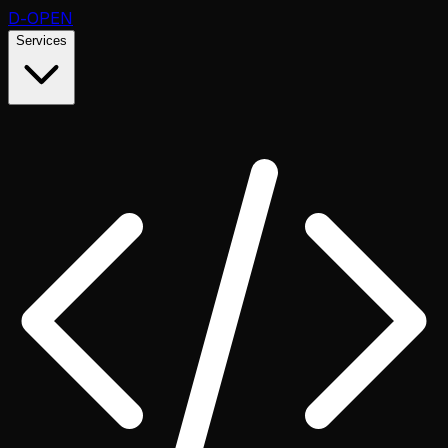
D
-OPEN
Services