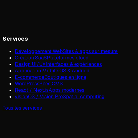
Services
Développement Web
Sites & apps sur mesure
Création SaaS
Plateformes cloud
Design UI/UX
Interfaces & expériences
Application Mobile
iOS & Android
E-commerce
Boutiques en ligne
WordPress
Sites CMS
React / Next.js
Apps modernes
visionOS / Vision Pro
Spatial computing
Tous les services