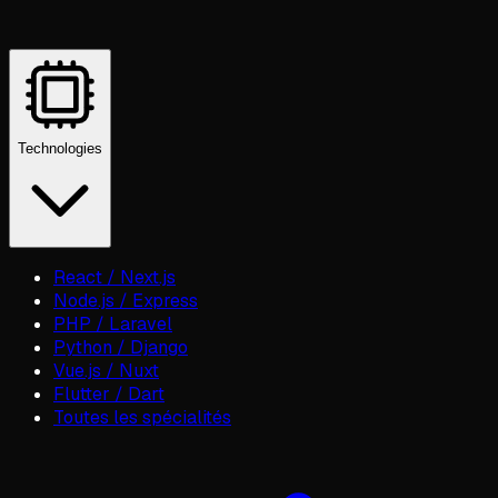
Technologies
React / Next.js
Node.js / Express
PHP / Laravel
Python / Django
Vue.js / Nuxt
Flutter / Dart
Toutes les spécialités