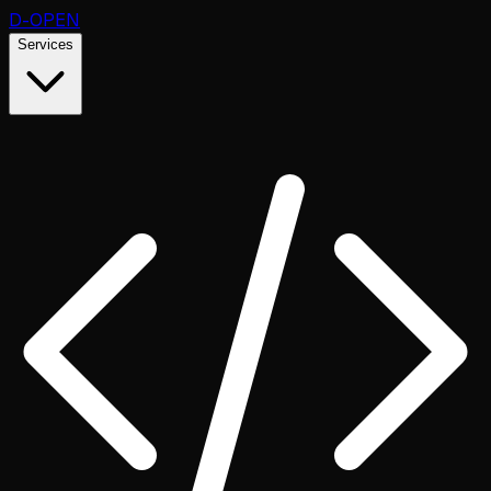
D
-OPEN
Services