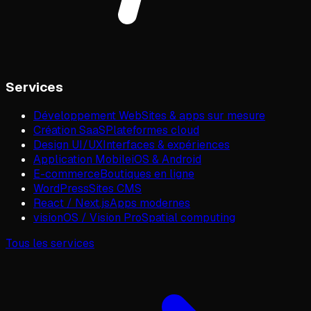
Services
Développement Web
Sites & apps sur mesure
Création SaaS
Plateformes cloud
Design UI/UX
Interfaces & expériences
Application Mobile
iOS & Android
E-commerce
Boutiques en ligne
WordPress
Sites CMS
React / Next.js
Apps modernes
visionOS / Vision Pro
Spatial computing
Tous les services