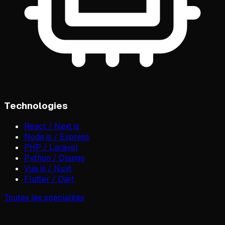
Technologies
React / Next.js
Node.js / Express
PHP / Laravel
Python / Django
Vue.js / Nuxt
Flutter / Dart
Toutes les spécialités