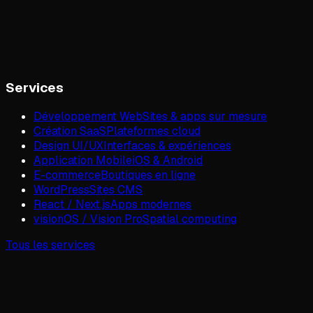
Services
Développement Web
Sites & apps sur mesure
Création SaaS
Plateformes cloud
Design UI/UX
Interfaces & expériences
Application Mobile
iOS & Android
E-commerce
Boutiques en ligne
WordPress
Sites CMS
React / Next.js
Apps modernes
visionOS / Vision Pro
Spatial computing
Tous les services