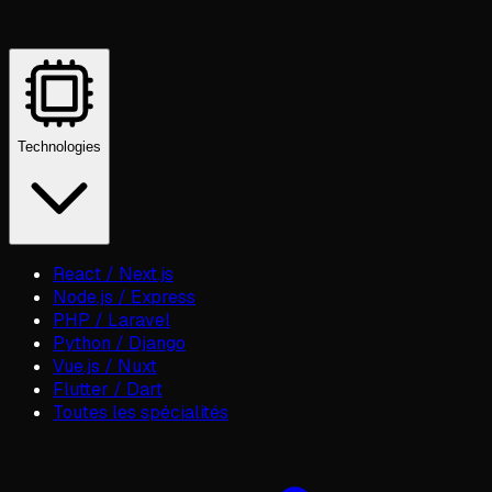
Technologies
React / Next.js
Node.js / Express
PHP / Laravel
Python / Django
Vue.js / Nuxt
Flutter / Dart
Toutes les spécialités