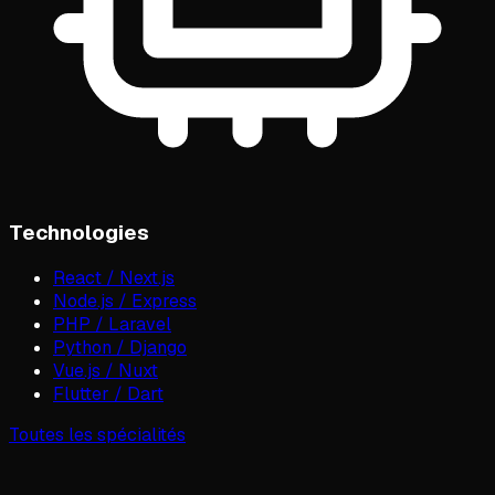
Technologies
React / Next.js
Node.js / Express
PHP / Laravel
Python / Django
Vue.js / Nuxt
Flutter / Dart
Toutes les spécialités