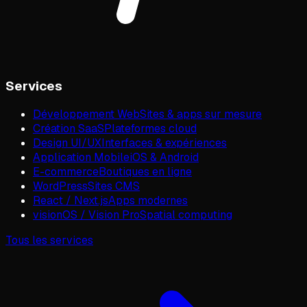
Services
Développement Web
Sites & apps sur mesure
Création SaaS
Plateformes cloud
Design UI/UX
Interfaces & expériences
Application Mobile
iOS & Android
E-commerce
Boutiques en ligne
WordPress
Sites CMS
React / Next.js
Apps modernes
visionOS / Vision Pro
Spatial computing
Tous les services