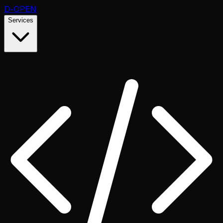
D
-OPEN
Services