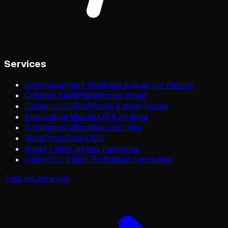
Services
Développement Web
Sites & apps sur mesure
Création SaaS
Plateformes cloud
Design UI/UX
Interfaces & expériences
Application Mobile
iOS & Android
E-commerce
Boutiques en ligne
WordPress
Sites CMS
React / Next.js
Apps modernes
visionOS / Vision Pro
Spatial computing
Tous les services