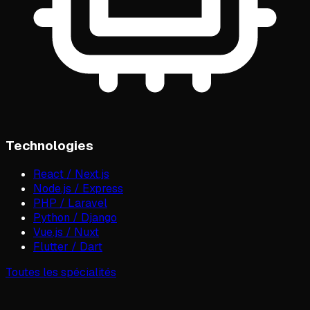
Technologies
React / Next.js
Node.js / Express
PHP / Laravel
Python / Django
Vue.js / Nuxt
Flutter / Dart
Toutes les spécialités