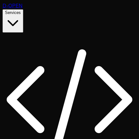
D
-OPEN
Services