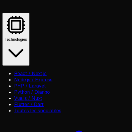
Technologies
React / Next.js
Node.js / Express
PHP / Laravel
Python / Django
Vue.js / Nuxt
Flutter / Dart
Toutes les spécialités