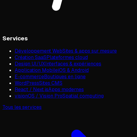
Services
Développement Web
Sites & apps sur mesure
Création SaaS
Plateformes cloud
Design UI/UX
Interfaces & expériences
Application Mobile
iOS & Android
E-commerce
Boutiques en ligne
WordPress
Sites CMS
React / Next.js
Apps modernes
visionOS / Vision Pro
Spatial computing
Tous les services