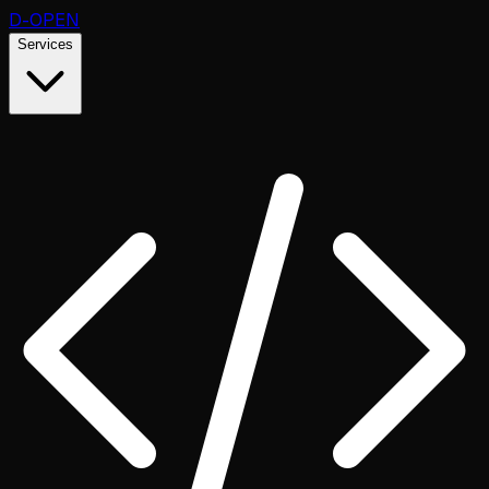
D
-OPEN
Services