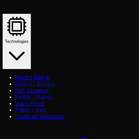
Technologies
React / Next.js
Node.js / Express
PHP / Laravel
Python / Django
Vue.js / Nuxt
Flutter / Dart
Toutes les spécialités