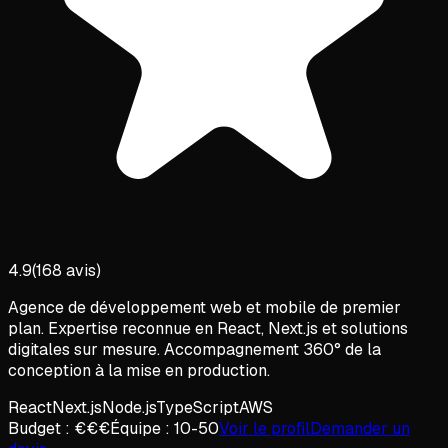
4.9
(
168
avis)
Agence de développement web et mobile de premier
plan. Expertise reconnue en React, Next.js et solutions
digitales sur mesure. Accompagnement 360° de la
conception à la mise en production.
React
Next.js
Node.js
TypeScript
AWS
Budget :
€€€
Équipe :
10-50
Voir le profil
Demander un