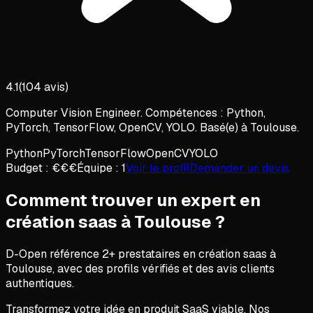
4.1
(
104
avis)
Computer Vision Engineer. Compétences : Python,
PyTorch, TensorFlow, OpenCV, YOLO. Basé(e) à Toulouse.
Python
PyTorch
TensorFlow
OpenCV
YOLO
Budget :
€€€
Équipe :
1
Voir le profil
Demander un devis
Comment trouver un expert en
création saas
à
Toulouse
?
D-Open référence
2
+ prestataires en
création saas
à
Toulouse
, avec des profils vérifiés et des avis clients
authentiques.
Transformez votre idée en produit SaaS viable. Nos