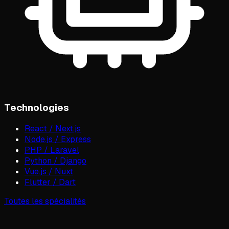
Technologies
React / Next.js
Node.js / Express
PHP / Laravel
Python / Django
Vue.js / Nuxt
Flutter / Dart
Toutes les spécialités