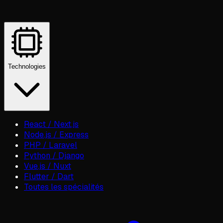
Technologies
React / Next.js
Node.js / Express
PHP / Laravel
Python / Django
Vue.js / Nuxt
Flutter / Dart
Toutes les spécialités