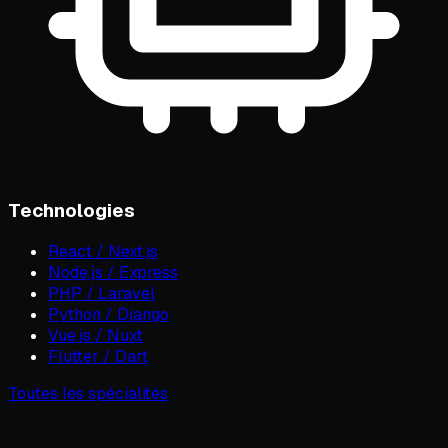
Technologies
React / Next.js
Node.js / Express
PHP / Laravel
Python / Django
Vue.js / Nuxt
Flutter / Dart
Toutes les spécialités