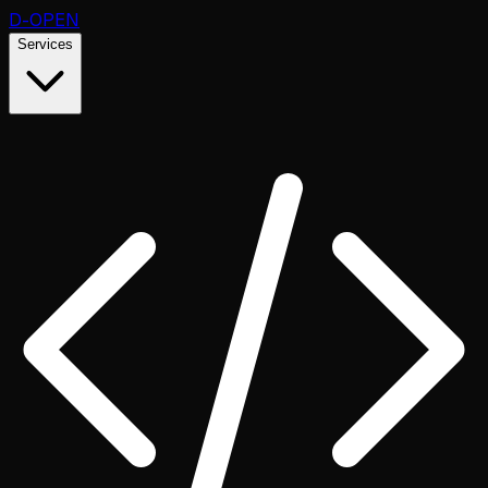
D
-OPEN
Services