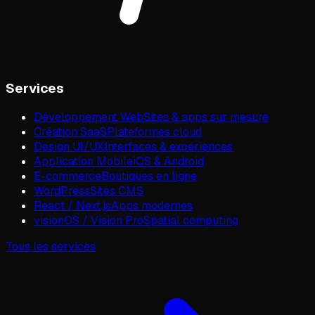
Services
Développement Web
Sites & apps sur mesure
Création SaaS
Plateformes cloud
Design UI/UX
Interfaces & expériences
Application Mobile
iOS & Android
E-commerce
Boutiques en ligne
WordPress
Sites CMS
React / Next.js
Apps modernes
visionOS / Vision Pro
Spatial computing
Tous les services