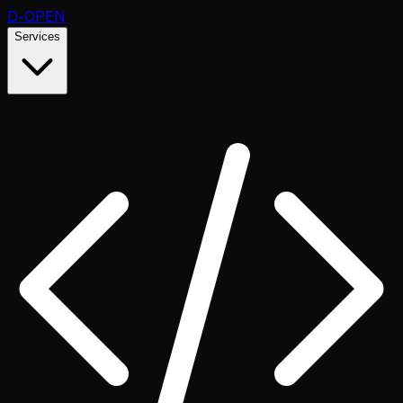
D
-OPEN
Services