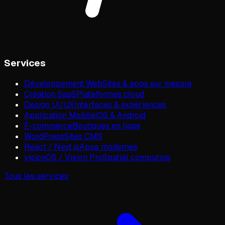
Services
Développement Web
Sites & apps sur mesure
Création SaaS
Plateformes cloud
Design UI/UX
Interfaces & expériences
Application Mobile
iOS & Android
E-commerce
Boutiques en ligne
WordPress
Sites CMS
React / Next.js
Apps modernes
visionOS / Vision Pro
Spatial computing
Tous les services