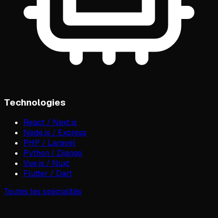
Technologies
React / Next.js
Node.js / Express
PHP / Laravel
Python / Django
Vue.js / Nuxt
Flutter / Dart
Toutes les spécialités