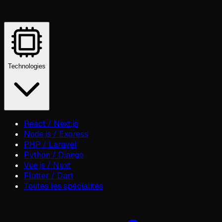
Technologies
React / Next.js
Node.js / Express
PHP / Laravel
Python / Django
Vue.js / Nuxt
Flutter / Dart
Toutes les spécialités