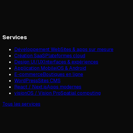
Services
Développement Web
Sites & apps sur mesure
Création SaaS
Plateformes cloud
Design UI/UX
Interfaces & expériences
Application Mobile
iOS & Android
E-commerce
Boutiques en ligne
WordPress
Sites CMS
React / Next.js
Apps modernes
visionOS / Vision Pro
Spatial computing
Tous les services