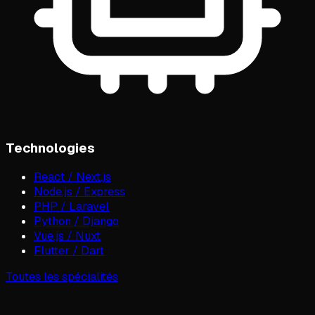
Technologies
React / Next.js
Node.js / Express
PHP / Laravel
Python / Django
Vue.js / Nuxt
Flutter / Dart
Toutes les spécialités