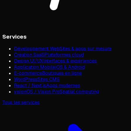
Services
Développement Web
Sites & apps sur mesure
Création SaaS
Plateformes cloud
Design UI/UX
Interfaces & expériences
Application Mobile
iOS & Android
E-commerce
Boutiques en ligne
WordPress
Sites CMS
React / Next.js
Apps modernes
visionOS / Vision Pro
Spatial computing
Tous les services