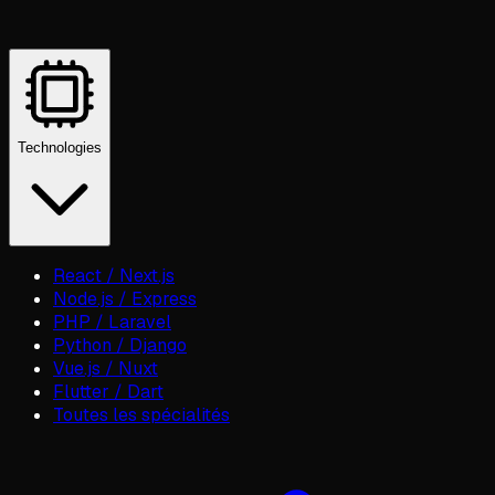
Technologies
React / Next.js
Node.js / Express
PHP / Laravel
Python / Django
Vue.js / Nuxt
Flutter / Dart
Toutes les spécialités