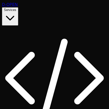
D
-OPEN
Services