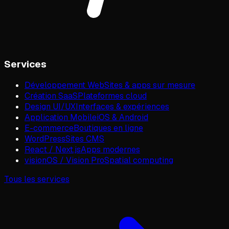
Services
Développement Web
Sites & apps sur mesure
Création SaaS
Plateformes cloud
Design UI/UX
Interfaces & expériences
Application Mobile
iOS & Android
E-commerce
Boutiques en ligne
WordPress
Sites CMS
React / Next.js
Apps modernes
visionOS / Vision Pro
Spatial computing
Tous les services