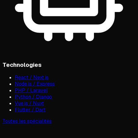
Technologies
React / Next.js
Node.js / Express
PHP / Laravel
Python / Django
Vue.js / Nuxt
Flutter / Dart
Toutes les spécialités