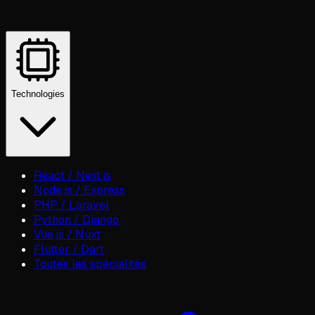
Technologies
React / Next.js
Node.js / Express
PHP / Laravel
Python / Django
Vue.js / Nuxt
Flutter / Dart
Toutes les spécialités