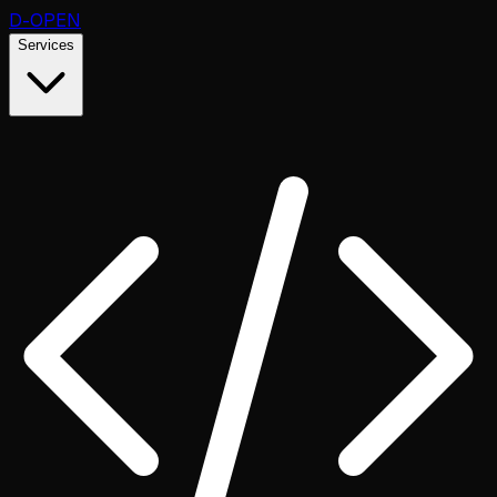
D
-OPEN
Services