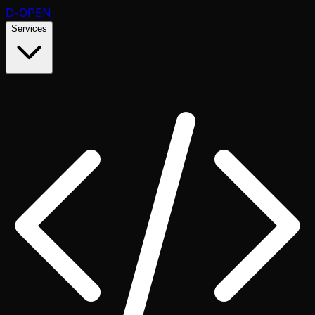
D
-OPEN
Services