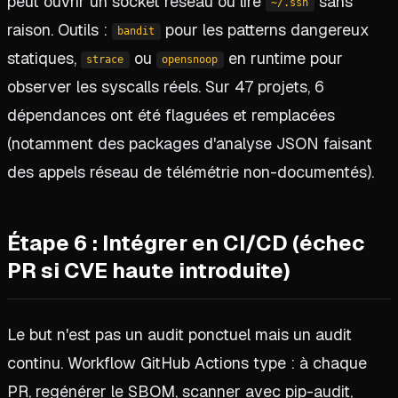
peut ouvrir un socket réseau ou lire
sans
~/.ssh
raison. Outils :
pour les patterns dangereux
bandit
statiques,
ou
en runtime pour
strace
opensnoop
observer les syscalls réels. Sur 47 projets, 6
dépendances ont été flaguées et remplacées
(notamment des packages d'analyse JSON faisant
des appels réseau de télémétrie non-documentés).
Étape 6 : Intégrer en CI/CD (échec
PR si CVE haute introduite)
Le but n'est pas un audit ponctuel mais un audit
continu. Workflow GitHub Actions type : à chaque
PR, regénérer le SBOM, scanner avec pip-audit,