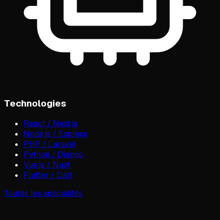
Technologies
React / Next.js
Node.js / Express
PHP / Laravel
Python / Django
Vue.js / Nuxt
Flutter / Dart
Toutes les spécialités