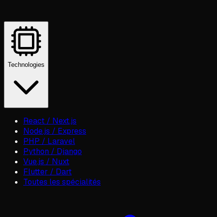
Technologies
React / Next.js
Node.js / Express
PHP / Laravel
Python / Django
Vue.js / Nuxt
Flutter / Dart
Toutes les spécialités