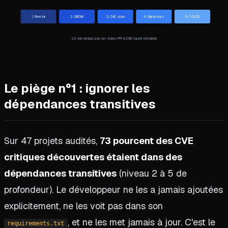
1. Freeze
2. SBOM
3. CVE scan
4. Signatures
5-7. CI/CD
22 min médian par run · échec PR si CVE haute introduite
Le piège n°1 : ignorer les
dépendances transitives
Sur 47 projets audités,
73 pourcent des CVE
critiques découvertes étaient dans des
dépendances transitives
(niveau 2 à 5 de
profondeur). Le développeur ne les a jamais ajoutées
explicitement, ne les voit pas dans son
, et ne les met jamais à jour. C'est le
requirements.txt