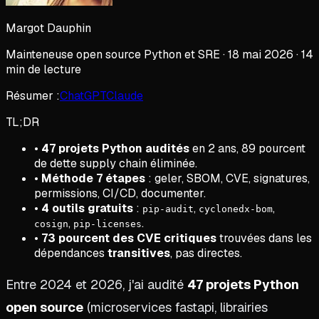
Margot Dauphin
Mainteneuse open source Python et SRE · 18 mai 2026 · 14
min de lecture
Résumer :
ChatGPT
Claude
TL;DR
•
47 projets Python audités
en 2 ans, 89 pourcent
de dette supply chain éliminée.
•
Méthode 7 étapes
: geler, SBOM, CVE, signatures,
permissions, CI/CD, documenter.
•
4 outils gratuits
:
,
,
pip-audit
cyclonedx-bom
,
.
cosign
pip-licenses
•
73 pourcent des CVE critiques
trouvées dans les
dépendances
transitives
, pas directes.
Entre 2024 et 2026, j'ai audité
47 projets Python
open source
(microservices fastapi, librairies