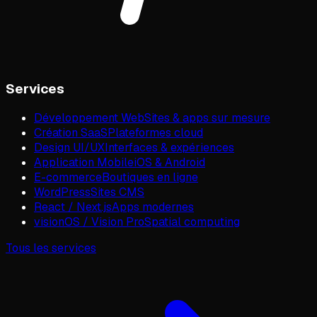
Services
Développement Web
Sites & apps sur mesure
Création SaaS
Plateformes cloud
Design UI/UX
Interfaces & expériences
Application Mobile
iOS & Android
E-commerce
Boutiques en ligne
WordPress
Sites CMS
React / Next.js
Apps modernes
visionOS / Vision Pro
Spatial computing
Tous les services