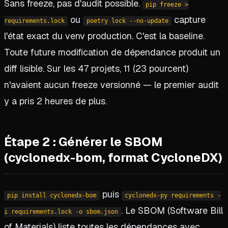
Sans freeze, pas d'audit possible.
pip freeze
>
ou
capture
requirements.lock
poetry lock --no-update
l'état exact du venv production. C'est la baseline.
Toute future modification de dépendance produit un
diff lisible. Sur les 47 projets, 11 (23 pourcent)
n'avaient aucun freeze versionné — le premier audit
y a pris 2 heures de plus.
Étape 2 : Générer le SBOM
(cyclonedx-bom, format CycloneDX)
puis
pip install cyclonedx-bom
cyclonedx-py requirements -
. Le SBOM (Software Bill
i requirements.lock -o sbom.json
of Materials) liste toutes les dépendances avec