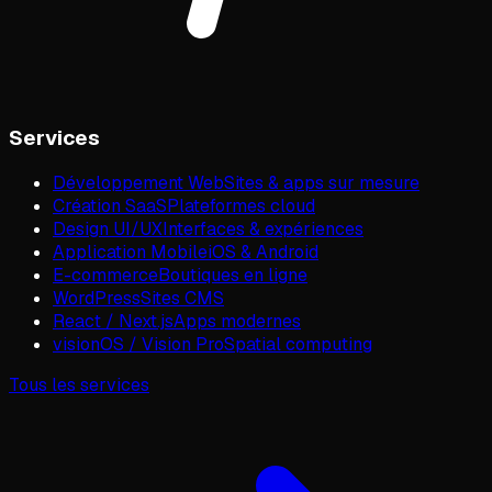
Services
Développement Web
Sites & apps sur mesure
Création SaaS
Plateformes cloud
Design UI/UX
Interfaces & expériences
Application Mobile
iOS & Android
E-commerce
Boutiques en ligne
WordPress
Sites CMS
React / Next.js
Apps modernes
visionOS / Vision Pro
Spatial computing
Tous les services