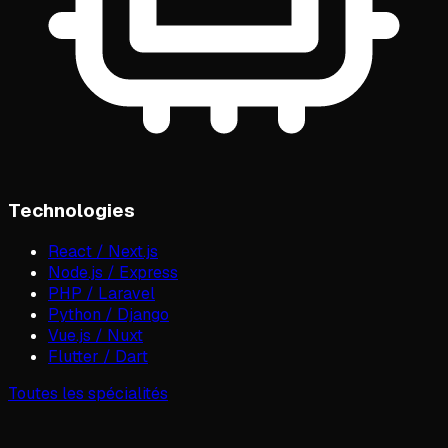
Technologies
React / Next.js
Node.js / Express
PHP / Laravel
Python / Django
Vue.js / Nuxt
Flutter / Dart
Toutes les spécialités