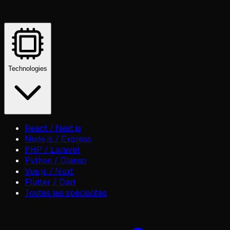
Technologies
React / Next.js
Node.js / Express
PHP / Laravel
Python / Django
Vue.js / Nuxt
Flutter / Dart
Toutes les spécialités