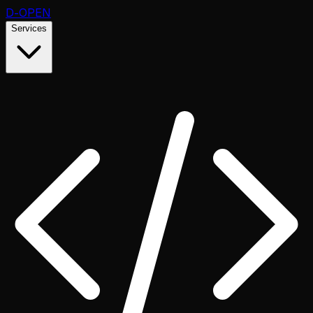
D
-OPEN
Services