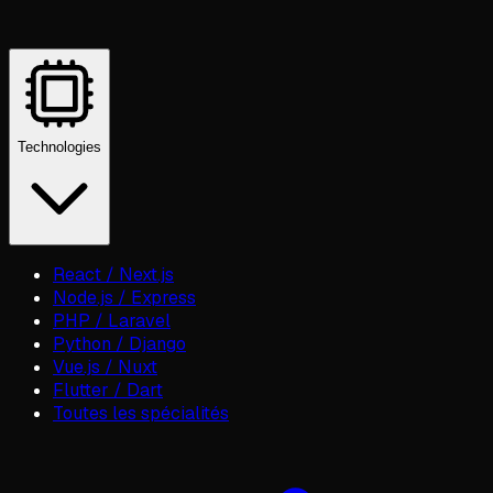
Technologies
React / Next.js
Node.js / Express
PHP / Laravel
Python / Django
Vue.js / Nuxt
Flutter / Dart
Toutes les spécialités