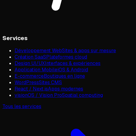
Services
Développement Web
Sites & apps sur mesure
Création SaaS
Plateformes cloud
Design UI/UX
Interfaces & expériences
Application Mobile
iOS & Android
E-commerce
Boutiques en ligne
WordPress
Sites CMS
React / Next.js
Apps modernes
visionOS / Vision Pro
Spatial computing
Tous les services