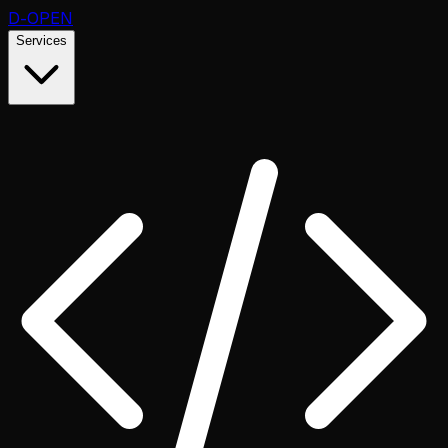
D
-OPEN
Services