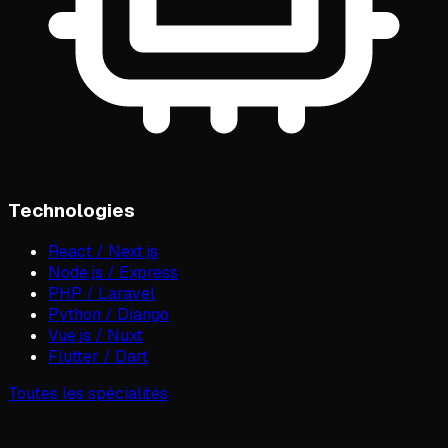
Technologies
React / Next.js
Node.js / Express
PHP / Laravel
Python / Django
Vue.js / Nuxt
Flutter / Dart
Toutes les spécialités